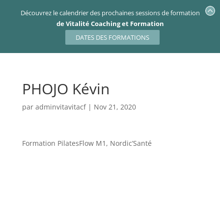
Découvrez le calendrier des prochaines sessions de formation
de Vitalité Coaching et Formation
DATES DES FORMATIONS
PHOJO Kévin
par
adminvitavitacf
|
Nov 21, 2020
Formation PilatesFlow M1, Nordic’Santé